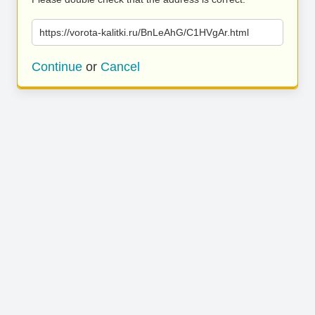
https://vorota-kalitki.ru/BnLeAhG/C1HVgAr.html
Continue
or
Cancel